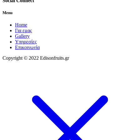
Social Connect
Μenu
Home
Για εμας
Gallery
Υπηρεσίες
Επικοινωνία
Copyright © 2022 Edisonfruits.gr